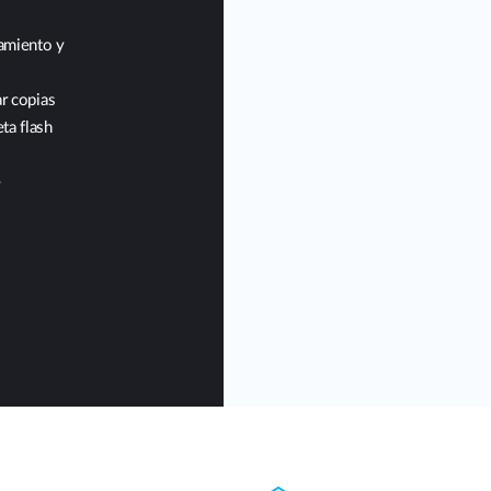
amiento y
ar copias
ta flash
e