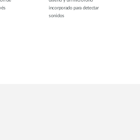
ión de
diseño y un micrófono
vés
incorporado para detectar
sonidos