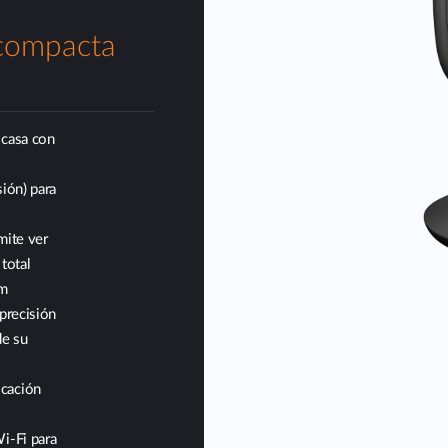
compacta
 casa con
ión) para
mite ver
total
mm
precisión
de su
icación
i-Fi para