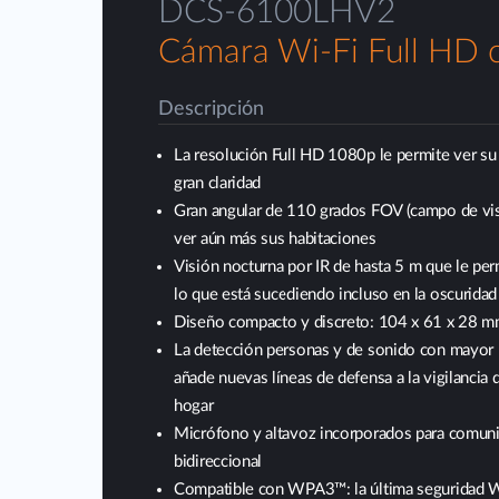
DCS-6100LHV2
Cámara Wi-Fi Full HD 
Descripción
La resolución Full HD 1080p le permite ver su
gran claridad
Gran angular de 110 grados FOV (campo de vis
ver aún más sus habitaciones
Visión nocturna por IR de hasta 5 m que le per
lo que está sucediendo incluso en la oscuridad 
Diseño compacto y discreto: 104 x 61 x 28 
La detección personas y de sonido con mayor 
añade nuevas líneas de defensa a la vigilancia 
hogar
Micrófono y altavoz incorporados para comun
bidireccional
Compatible con WPA3™: la última seguridad W