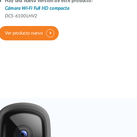
Hay una nueva versión de este producto:
Videovigilancia
Cámara Wi-Fi Full HD compacta
pública
DCS-6100LHV2
Smart
Building
Ver producto nuevo
Mástiles
con
cámaras y
sensores