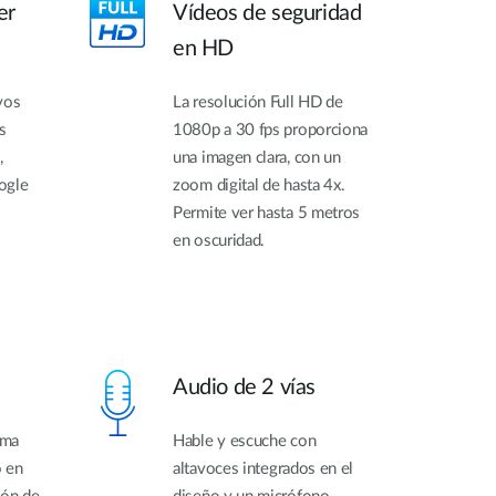
er
Vídeos de seguridad
en HD
vos
La resolución Full HD de
s
1080p a 30 fps proporciona
,
una imagen clara, con un
ogle
zoom digital de hasta 4x.
Permite ver hasta 5 metros
en oscuridad.
Audio de 2 vías
ama
Hable y escuche con
o en
altavoces integrados en el