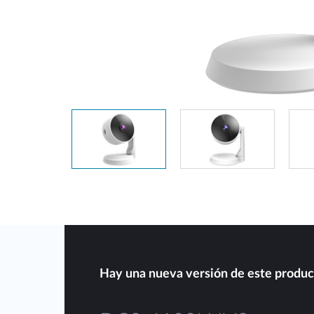
Easy Smart
Switches sin
gestión
Switches
PoE
Accesorios
Gestión
Dónde
Unificada
comprar
Media
Converters
Gestión
Nuclias
Unity Cloud
Transceptores
Cables
Controladoras
Stacking
Nuclias
Connect
Adaptadores
Hay una nueva versión de este produc
PoE