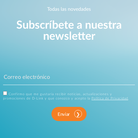
Todas las novedades
Subscríbete a nuestra
newsletter
Confirmo que me gustaría recibir noticias, actualizaciones y
promociones de D-Link y que conozco y acepto la
Política de Privacidad
.
Enviar