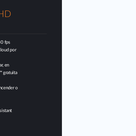
 HD
30 fps
cloud por
r, en
 gratuita
encender o
istant