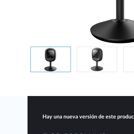
Easy Smart
Switches sin
gestión
Switches
PoE
Accesorios
Gestión
Dónde
Unificada
comprar
Media
Converters
Gestión
Nuclias
Unity Cloud
Transceptores
Cables
Controladoras
Stacking
Nuclias
Connect
Adaptadores
Hay una nueva versión de este produc
PoE