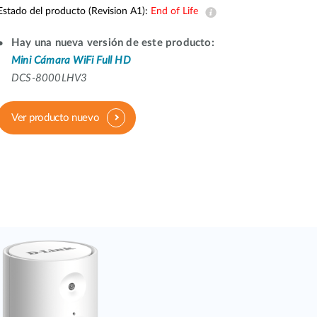
Estado del producto (Revision A1):
End of Life
Videovigilancia
pública
Hay una nueva versión de este producto:
Smart
Mini Cámara WiFi Full HD
Building
DCS-8000LHV3
Mástiles
con
cámaras y
Ver producto nuevo
sensores