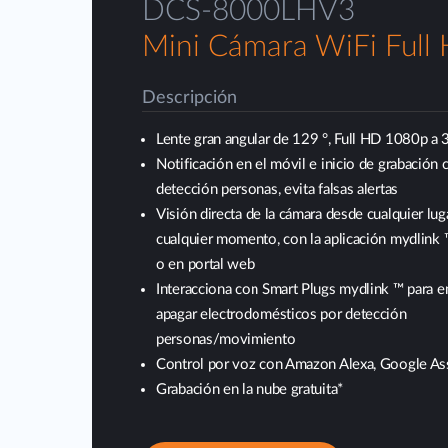
DCS-8000LHV3
Mini Cámara WiFi Full
Descripción
Lente gran angular de 129 °, Full HD 1080p a 
Notificación en el móvil e inicio de grabación 
detección personas, evita falsas alertas
Visión directa de la cámara desde cualquier luga
cualquier momento, con la aplicación mydlink ™
o en portal web
Interacciona con Smart Plugs mydlink ™ para 
apagar electrodomésticos por detección
personas/movimiento
Control por voz con Amazon Alexa, Google Ass
Grabación en la nube gratuita*