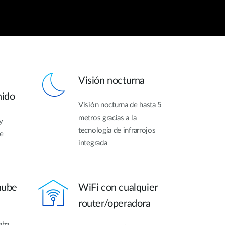
Visión nocturna
nido
Visión nocturna de hasta 5
metros gracias a la
y
tecnología de infrarrojos
de
integrada
nube
WiFi con cualquier
router/operadora
aba