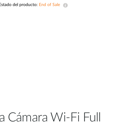
Estado del producto:
End of Sale
Videovigilancia
pública
Smart
Building
Mástiles
con
cámaras y
sensores
la Cámara Wi-Fi Full