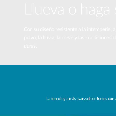
Llueva o haga 
Con su diseño resistente a la intemperie, 
polvo, la lluvia, la nieve y las condiciones
duras.
La tecnología más avanzada en lentes con am