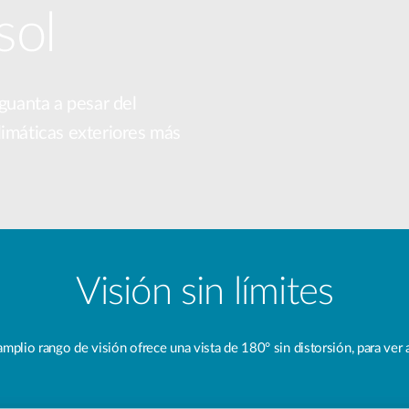
sol
aguanta a pesar del
 climáticas exteriores más
Visión sin límites
plio rango de visión ofrece una vista de 180° sin distorsión, para ver am