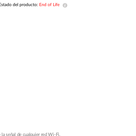
Estado del producto:
End of Life
Videovigilancia
pública
Smart
Building
Mástiles
con
cámaras y
sensores
la señal de cualquier red Wi-Fi.