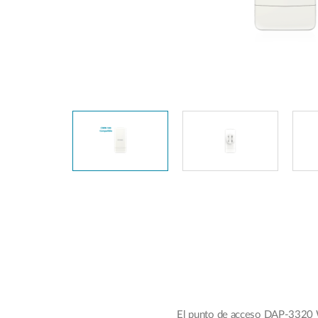
Easy Smart
Switches sin
gestión
Switches
PoE
Accesorios
Gestión
Dónde
Unificada
comprar
Media
Converters
Gestión
Nuclias
Unity Cloud
Transceptores
Cables
Controladoras
Stacking
Nuclias
Connect
Adaptadores
PoE
El punto de acceso DAP-3320 Wir