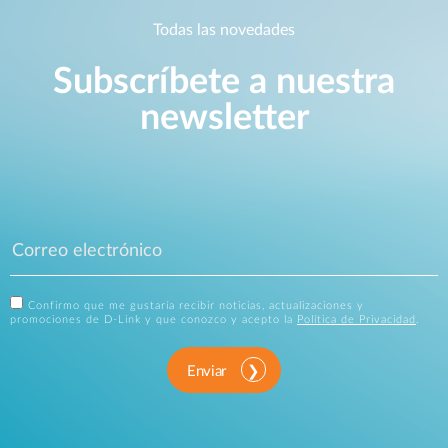
Todas las novedades
Subscríbete a nuestra
newsletter
Confirmo que me gustaría recibir noticias, actualizaciones y
promociones de D-Link y que conozco y acepto la
Política de Privacidad
.
Enviar