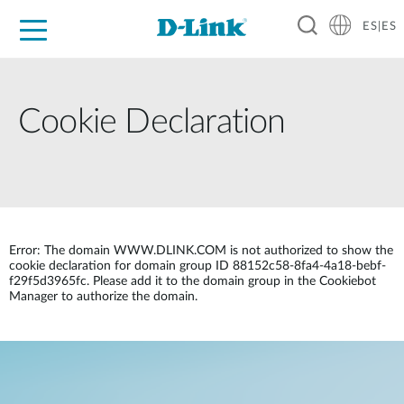
ES|ES
Hogar Digital
Empresas
Industria
Soporte
Resources
Partners
Cookie Declaration
Error: The domain WWW.DLINK.COM is not authorized to show the
cookie declaration for domain group ID 88152c58-8fa4-4a18-bebf-
f29f5d3965fc. Please add it to the domain group in the Cookiebot
Manager to authorize the domain.