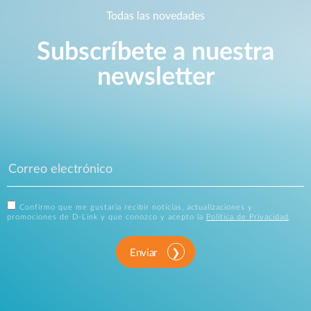
Todas las novedades
Subscríbete a nuestra
newsletter
Confirmo que me gustaría recibir noticias, actualizaciones y
promociones de D-Link y que conozco y acepto la
Política de Privacidad
.
Enviar