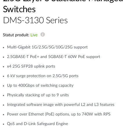
Switches
DMS-3130 Series
Statut produit:
Live
Multi-Gigabit 1G/2.5G/5G/10G/25G support
2.5GBASE-T PoE+ and 5GBASE-T 60W PoE support
x4 25G SFP28 uplink ports
6 kV surge protection on 2.5G/5G ports
Up to 400Gbps of switching capacity
Physically stacking of up to 9 units
Integrated software image with powerful L2 and L3 features
Power over Ethernet (PoE) options, up to 740W with RPS
QoS and D-Link Safeguard Engine