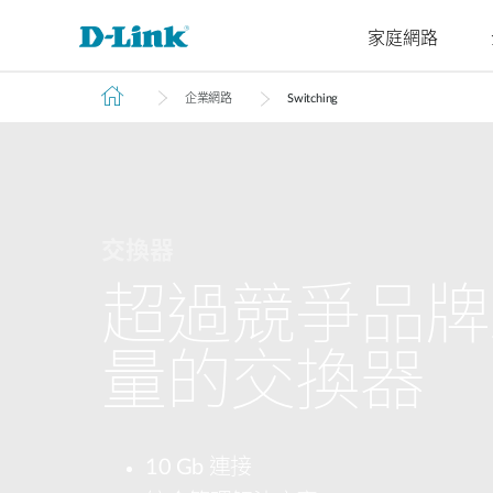
家庭網路
企業網路
Switching
4G/5G
Cyberbit
交換器
無線
工業級交換
家庭Wi-Fi
路由器
配件
監視器
管理
M2M
器
微型資料中
企業基地台
路由器
VPN路由器
光纖收發器
IP網路攝
雲端管理
M2M路由器
心交換器
無網管交換
機
智慧基地台
延伸器
光電轉換器
SonicWall
器
PoE路由器
核心交換器
網路錄影
無線網卡
交換器
智慧交換器
M2M無線路
聚合交換器
由器
網管交換器
超過競爭品牌
可堆疊智慧
IIoT閘道器
交換器
車用閘道器
量的交換器
標準智慧交
有線網路
換器
無網管交換器
簡易智慧交
換器
10 Gb 連接
無網管交換