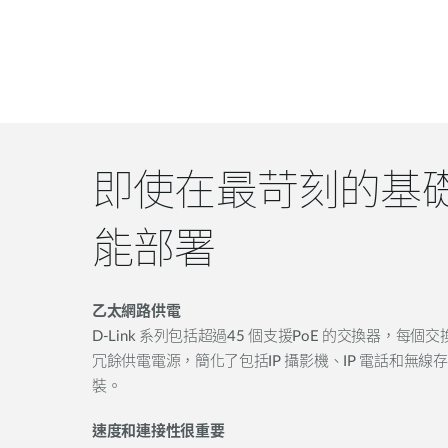
即使在最苛刻的基
能部署
乙太網路供電
D-Link 系列包括超過45 個支援PoE 的交換器，每個
冗餘供電電源，簡化了包括IP 攝影機、IP 電話和無
裝。
速度和連接性很重要