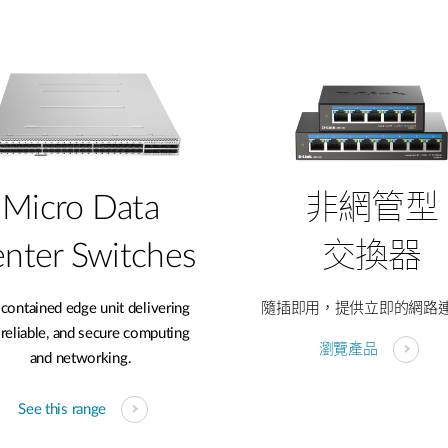
Micro Data
非網管型
nter​ Switches​
交換器
-contained edge unit delivering
隨插即用，提供立即的網路
, reliable, and secure computing
瀏覽產品
and networking.
See this range