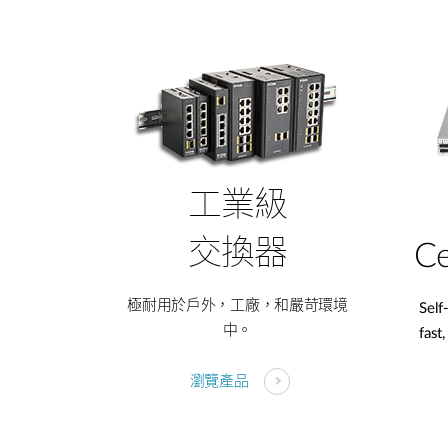
工業級
交換器
Ce
極耐用於戶外，工廠，和嚴苛環境
Self
中。
fast
瀏覽產品