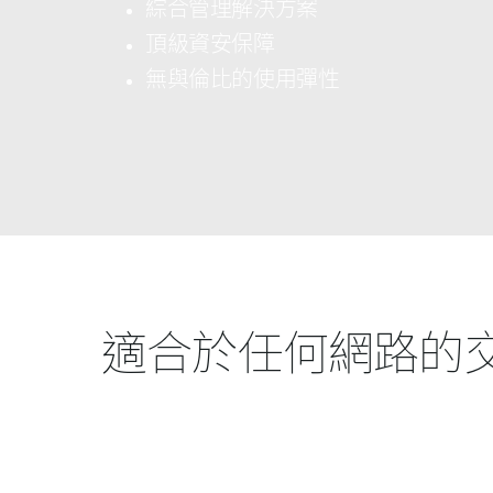
綜合管理解決方案
器
頂級資安保障
PoE交換器
無與倫比的使用彈性
配件
管理
光電轉換器
雲端網路管
理
主動式光纖
網路
網路控制器
直連電纜
PoE轉接器
適合於任何網路的