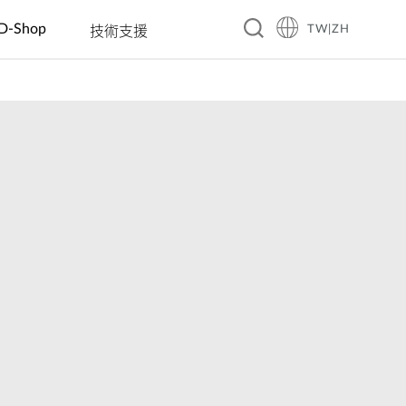
D-Shop
TW|ZH
技術支援
A10
旅館
企業 & 零售
智慧家庭
教育
製造
餐飲
工業 IoT
交通
賓館
電動車充電
智慧插座
幼稚園
自動光學檢
咖啡廳
洪水監控
智慧交通
測
商務飯店
數位看板 &
感測器
國小國中高
餐廳
太陽能管理
大眾運輸
互動資訊站
中
自動化工廠
渡假村
連鎖餐廳
智慧溫室
智慧警政巡
自動販賣機
大學
機器人
邏系統
(AMR/AGV)
智慧城市
城市安全監
控
自動化建築