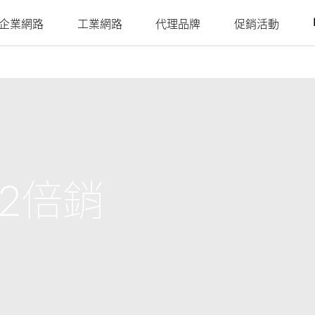
企業網路
工業網路
代理品牌
促銷活動
Juniper
Nuclias
Nuclias
Nuclias
Nuclias
Nuclias
Ruckus
Nuclias
4G/5G行動網路
網路攝影機
SOHO
Industry
Connect
M2M
Hyper
Surveillance
影
戶外行動路由器
室內網路攝影機
網路安全存
單點網路
單點網路
WAN 延伸
多點網路
簡易部署的
室內行動路由器
戶外網路攝影機
YesTurnkey
取
本地監視系
分散式網路
聚合至邊緣
遠端存取
核心至邊緣
機
統
mydlink App
行動熱點
整合式影像
網路
網路
高速網路
安全監控
監控
單點集中式
USB無線網卡
身分識別與
網路統一可
安全監控
2倍銷
PoE網路
IIoT & 遙測
訪客Wi-Fi
存取管理
視性
多點安全監
車載方案
控
哪裡購買