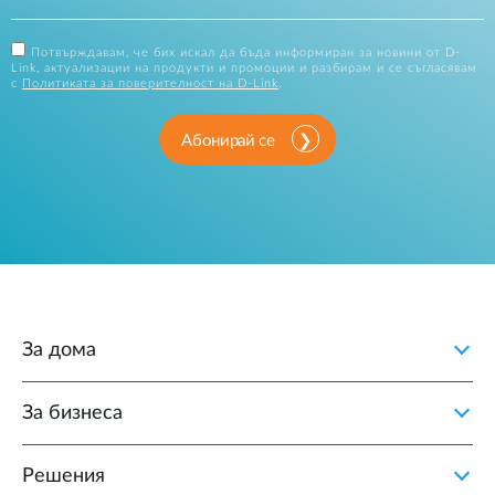
Потвърждавам, че бих искал да бъда информиран за новини от D-
Link, актуализации на продукти и промоции и разбирам и се съгласявам
с
Политиката за поверителност на D-Link
.
Абонирай се
За дома
За бизнеса
Решения