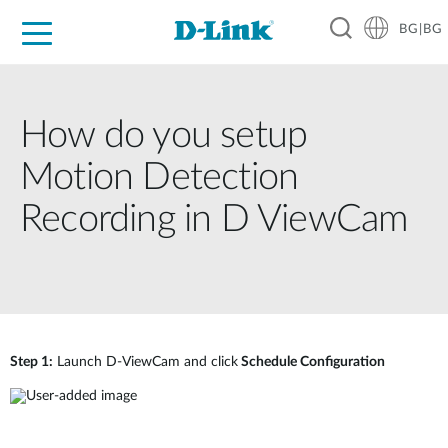
BG|BG
For Home
For Business
For Industry
Where to Buy
Support
Resources
Partners
How do you setup
Motion Detection
Recording in D ViewCam
Step 1:
Launch D-ViewCam and click
Schedule Configuration