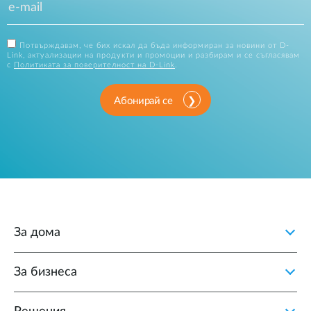
Потвърждавам, че бих искал да бъда информиран за новини от D-
Link, актуализации на продукти и промоции и разбирам и се съгласявам
с
Политиката за поверителност на D-Link
.
Абонирай се
За дома
За бизнеса