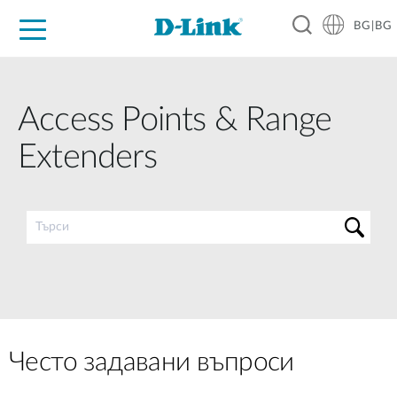
BG|BG
For Home
For Business
For Industry
Where to Buy
Support
Resources
Partners
Access Points & Range
Extenders
Често задавани въпроси