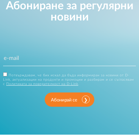
Абониране за регулярни
новини
Потвърждавам, че бих искал да бъда информиран за новини от D-
Link, актуализации на продукти и промоции и разбирам и се съгласявам
с
Политиката за поверителност на D-Link
.
Абонирай се