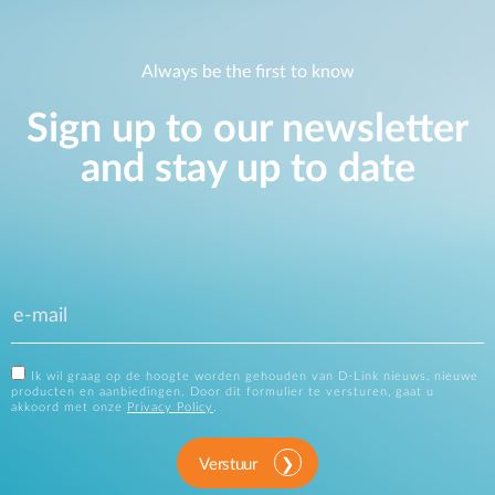
Always be the first to know
Sign up to our newsletter
and stay up to date
Ik wil graag op de hoogte worden gehouden van D-Link nieuws, nieuwe
producten en aanbiedingen. Door dit formulier te versturen, gaat u
akkoord met onze
Privacy Policy
.
Verstuur