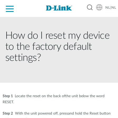
NL|NL
Voor Thuis
Business
Industrial
Support
Resources
Partners
How do I reset my device
to the factory default
settings?
Step 1
Locate the reset on the back ofthe unit below the word
RESET.
Step 2
With the unit powered off, pressand hold the Reset button