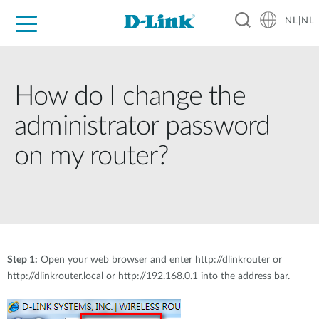
NL|NL
Voor Thuis
Business
Industrial
Support
Resources
Partners
How do I change the
administrator password
on my router?
Step 1:
Open your web browser and enter http://dlinkrouter or
http://dlinkrouter.local or http://192.168.0.1 into the address bar.