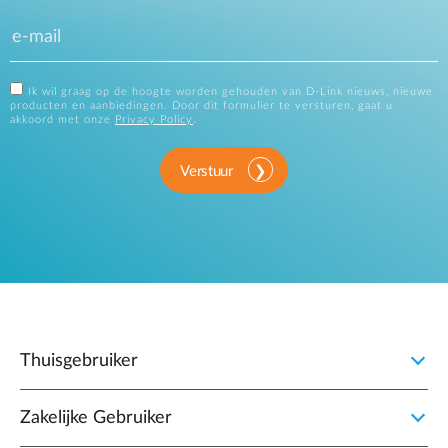
Ik wil graag op de hoogte worden gehouden van D-Link nieuws, nieuwe
producten en aanbiedingen. Door dit formulier te versturen, gaat u
akkoord met onze
Privacy Policy
.
Verstuur
Thuisgebruiker
Zakelijke Gebruiker