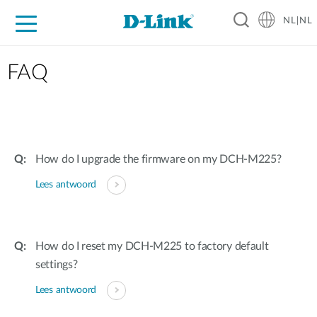
NL|NL
Voor Thuis
Business
Industrial
Support
Resources
Partners
FAQ
How do I upgrade the firmware on my DCH-M225?
Lees antwoord
How do I reset my DCH-M225 to factory default
settings?
Lees antwoord