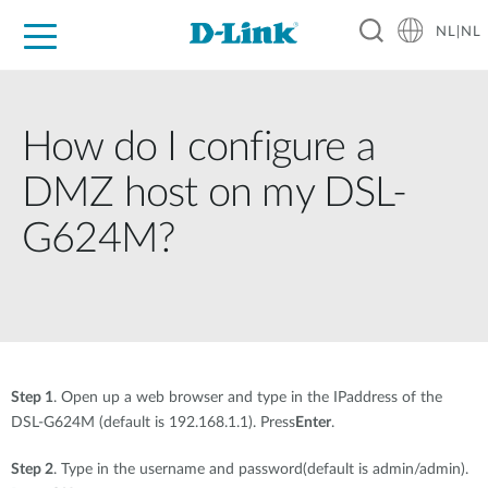
NL|NL
Voor Thuis
Business
Industrial
Support
Resources
Partners
How do I configure a
DMZ host on my DSL-
G624M?
Step 1
. Open up a web browser and type in the IPaddress of the
DSL-G624M (default is 192.168.1.1). Press
Enter
.
Step 2
. Type in the username and password(default is admin/admin).