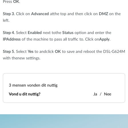
Press
OK
.
Step 3
. Click on
Advanced
atthe top and then click on
DMZ
on the
left.
Step 4
. Select
Enabled
next tothe
Status
option and enter the
IPAddress
of the machine to pass all traffic to. Click on
Apply
.
Step 5
. Select
Yes
to andclick
OK
to save and reboot the DSL-G624M
with thenew settings.
3
mensen vonden dit nuttig
Vond u dit nuttig?
Ja
Nee