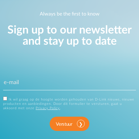
Always be the first to know
Sign up to our newsletter
and stay up to date
Ik wil graag op de hoogte worden gehouden van D-Link nieuws, nieuwe
producten en aanbiedingen. Door dit formulier te versturen, gaat u
akkoord met onze
Privacy Policy
.
Verstuur