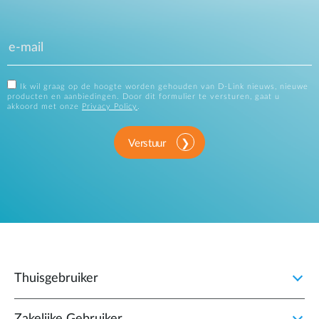
Ik wil graag op de hoogte worden gehouden van D-Link nieuws, nieuwe
producten en aanbiedingen. Door dit formulier te versturen, gaat u
akkoord met onze
Privacy Policy
.
Verstuur
Thuisgebruiker