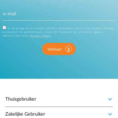
Ik wil graag op de hoogte worden gehouden van D-Link nieuws, nieuwe
producten en aanbiedingen. Door dit formulier te versturen, gaat u
akkoord met onze
Privacy Policy
.
Verstuur
Thuisgebruiker
Zakelijke Gebruiker