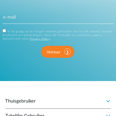
Ik wil graag op de hoogte worden gehouden van D-Link nieuws, nieuwe
producten en aanbiedingen. Door dit formulier te versturen, gaat u
akkoord met onze
Privacy Policy
.
Verstuur
Thuisgebruiker