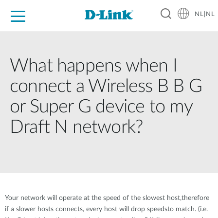
NL|NL
Voor Thuis
Business
Industrial
Support
Resources
Partners
What happens when I
connect a Wireless B B G
or Super G device to my
Draft N network?
Your network will operate at the speed of the slowest host,therefore
if a slower hosts connects, every host will drop speedsto match. (i.e.