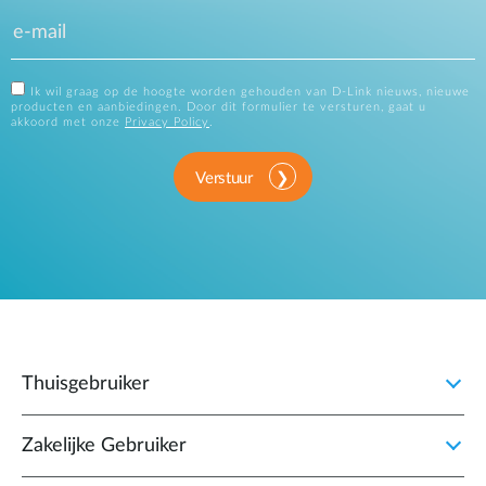
Ik wil graag op de hoogte worden gehouden van D-Link nieuws, nieuwe
producten en aanbiedingen. Door dit formulier te versturen, gaat u
akkoord met onze
Privacy Policy
.
Verstuur
Thuisgebruiker
Zakelijke Gebruiker