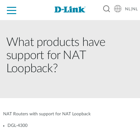
NL|NL
Voor Thuis
Business
Industrial
Support
Resources
Partners
What products have
support for NAT
Loopback?
NAT Routers with support for NAT Loopback
DGL-4300