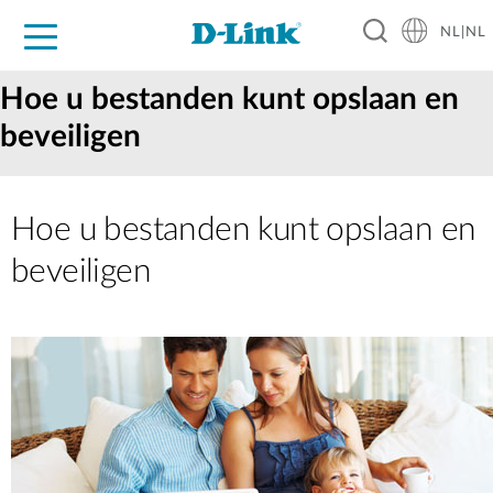
NL|NL
Voor Thuis
Business
Industrial
Support
Resources
Partners
Hoe u bestanden kunt opslaan en
beveiligen
Hoe u bestanden kunt opslaan en
beveiligen