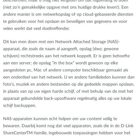
beschermen, maar u mag niet vergeten om dat regelmatig te doen
(niet zo'n gemakkelijke opgave met ons huidige drukke leven!). Een
andere manier is om netwerkopslag of op cloud-gebaseerde diensten
te gebruiken voor het opslaan en beveiligen van gegevens en voor
velen werkt dat veel doeltreffender.
Dit kan men doen met een Network Attached Storage (NAS)-
apparaat, die zoals de naam al aangeeft, opslag (dwz. gewone
schijven) rechtstreeks aan het netwerk koppelt. Er is geen behoefte
aan een server; de opslag "in the box" wordt gewoon op elke
aangesloten pc, Mac of andere computer beschikbaar gemaakt als
een onderdeel van het netwerk. U en andere familieleden kunnen dan
foto's, muziek en andere bestanden op die gedeelde mappen opslaan,
in plaats van op uw eigen harde schijf, of met behulp van de met het
apparaat gebundelde back-upsoftware regelmatig alles op uw lokale
schijf backuppen.
NAS-apparaten kunnen echt helpen om uw content veilig te
bewaren. Daarbij komt nog dat veel apparaten, zoals die in de D-Link
ShareCenterTM-familie, ingebouwde toepassingen hebben voor het