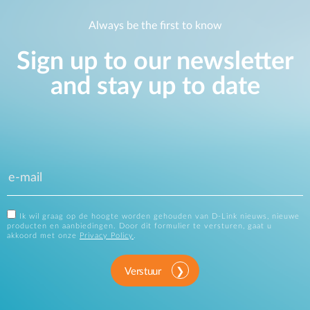
Always be the first to know
Sign up to our newsletter
and stay up to date
Ik wil graag op de hoogte worden gehouden van D-Link nieuws, nieuwe
producten en aanbiedingen. Door dit formulier te versturen, gaat u
akkoord met onze
Privacy Policy
.
Verstuur