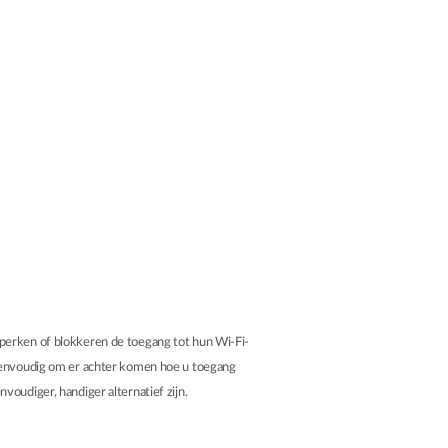
Smart
Building
Smart Pole
eperken of blokkeren de toegang tot hun Wi-Fi-
 eenvoudig om er achter komen hoe u toegang
oudiger, handiger alternatief zijn.