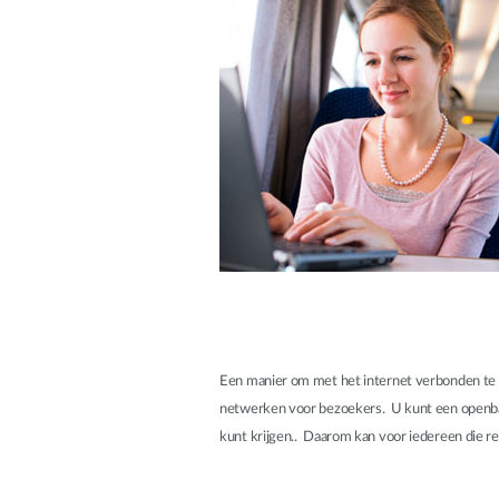
Unmanaged
Switches
PoE
Switches
Accessoires
Management
Waar te
Koop
Cloud
Mediaconverters
Network
Management
Active
Fibers
Network
Controllers
Direct
Attach
Cables
PoE
Een manier om met het internet verbonden te b
Adapters
netwerken voor bezoekers. U kunt een openbare
kunt krijgen.. Daarom kan voor iedereen die re