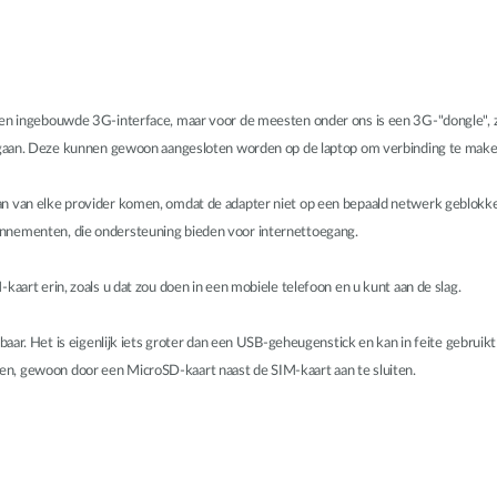
n een ingebouwde 3G-interface, maar voor de meesten onder ons is een 3G-"dongl
te gaan. Deze kunnen gewoon aangesloten worden op de laptop om verbinding te mak
an van elke provider komen, omdat de adapter niet op een bepaald netwerk geblokk
nnementen, die ondersteuning bieden voor internettoegang.
kaart erin, zoals u dat zou doen in een mobiele telefoon en u kunt aan de slag.
agbaar. Het is eigenlijk iets groter dan een USB-geheugenstick en kan in feite gebru
n, gewoon door een MicroSD-kaart naast de SIM-kaart aan te sluiten.