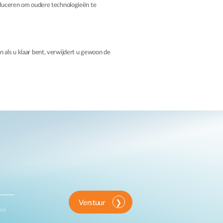
duceren om oudere technologieën te
n als u klaar bent, verwijdert u gewoon de
Verstuur
ink