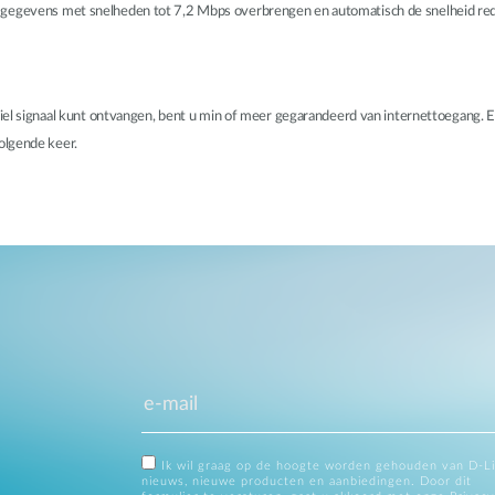
r gegevens met snelheden tot 7,2 Mbps overbrengen en automatisch de snelheid re
obiel signaal kunt ontvangen, bent u min of meer gegarandeerd van internettoegang. E
volgende keer.
Ik wil graag op de hoogte worden gehouden van D-L
nieuws, nieuwe producten en aanbiedingen. Door dit