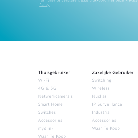
formulier te versturen, gaat u akkoord met onze
Privacy
Policy
.
Thuisgebruiker
Zakelijke Gebruiker
Wi‑Fi
Switching
4G & 5G
Wireless
Netwerkcamera's
Nuclias
Smart Home
IP Surveillance
Switches
Industrial
Accessories
Accessories
mydlink
Waar Te Koop
Waar Te Koop