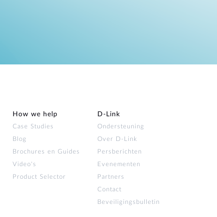
How we help
D‑Link
Case Studies
Ondersteuning
Blog
Over D‑Link
Brochures en Guides
Persberichten
Video's
Evenementen
Product Selector
Partners
Contact
Beveiligingsbulletin