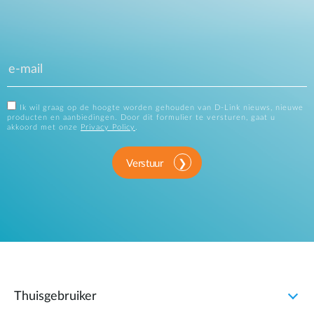
Ik wil graag op de hoogte worden gehouden van D-Link nieuws, nieuwe
producten en aanbiedingen. Door dit formulier te versturen, gaat u
akkoord met onze
Privacy Policy
.
Verstuur
Thuisgebruiker