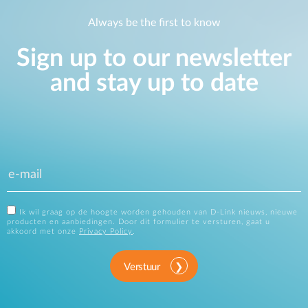
Always be the first to know
Sign up to our newsletter
and stay up to date
Ik wil graag op de hoogte worden gehouden van D-Link nieuws, nieuwe
producten en aanbiedingen. Door dit formulier te versturen, gaat u
akkoord met onze
Privacy Policy
.
Verstuur