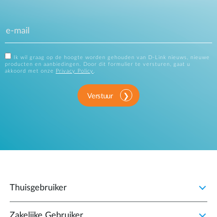
Ik wil graag op de hoogte worden gehouden van D-Link nieuws, nieuwe
producten en aanbiedingen. Door dit formulier te versturen, gaat u
akkoord met onze
Privacy Policy
.
Verstuur
Thuisgebruiker
Zakelijke Gebruiker