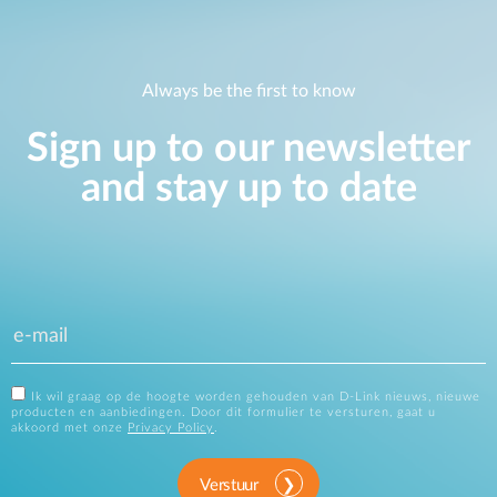
Always be the first to know
Sign up to our newsletter
and stay up to date
Ik wil graag op de hoogte worden gehouden van D-Link nieuws, nieuwe
producten en aanbiedingen. Door dit formulier te versturen, gaat u
akkoord met onze
Privacy Policy
.
Verstuur