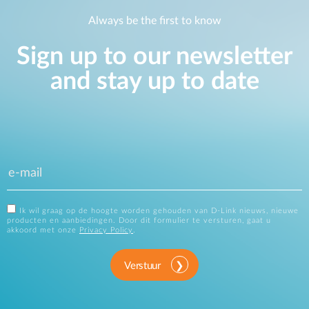
Always be the first to know
Sign up to our newsletter
and stay up to date
Ik wil graag op de hoogte worden gehouden van D-Link nieuws, nieuwe
producten en aanbiedingen. Door dit formulier te versturen, gaat u
akkoord met onze
Privacy Policy
.
Verstuur