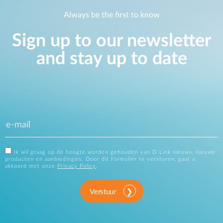
Always be the first to know
Sign up to our newsletter
and stay up to date
Ik wil graag op de hoogte worden gehouden van D-Link nieuws, nieuwe
producten en aanbiedingen. Door dit formulier te versturen, gaat u
akkoord met onze
Privacy Policy
.
Verstuur