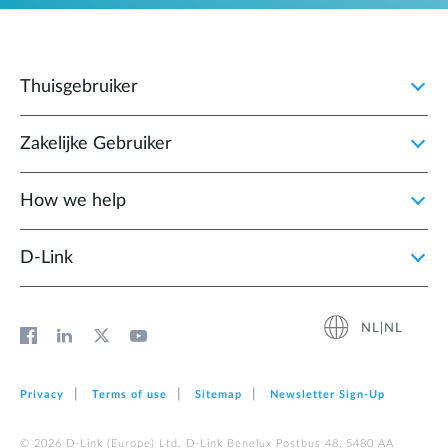
Thuisgebruiker
Zakelijke Gebruiker
How we help
D‑Link
NL|NL
Privacy
Terms of use
Sitemap
Newsletter Sign‑Up
© 2026 D‑Link (Europe) Ltd. D-Link Benelux Postbus 48, 5480 AA