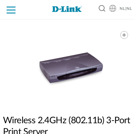
NL|NL
Voor Thuis
Business
Industrial
Support
Resources
Partners
Wireless 2.4GHz (802.11b) 3-Port
Print Server