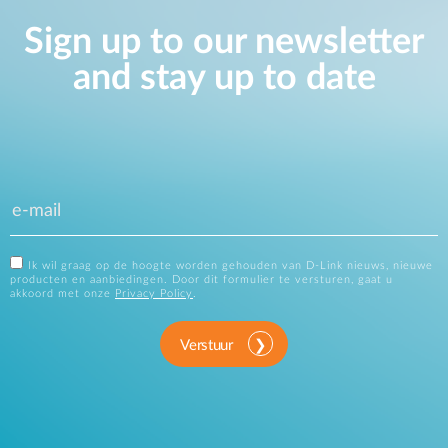
Sign up to our newsletter
and stay up to date
Ik wil graag op de hoogte worden gehouden van D-Link nieuws, nieuwe
producten en aanbiedingen. Door dit formulier te versturen, gaat u
akkoord met onze
Privacy Policy
.
Verstuur