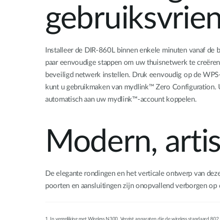
gebruiksvrien
Installeer de DIR-860L binnen enkele minuten vanaf de b
paar eenvoudige stappen om uw thuisnetwerk te creëren
beveiligd netwerk instellen. Druk eenvoudig op de WPS-
kunt u gebruikmaken van mydlink™ Zero Configuration. 
automatisch aan uw mydlink™-account koppelen.
Modern, arti
De elegante rondingen en het verticale ontwerp van deze
poorten en aansluitingen zijn onopvallend verborgen op 
1. In vergelijking met Wireless N300. Vereist apparaten die de wireless standaard 80