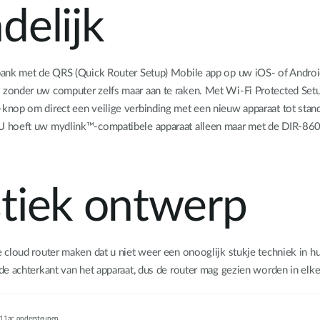
delijk
ank met de QRS (Quick Router Setup) Mobile app op uw iOS- of Android-
 zonder uw computer zelfs maar aan te raken. Met Wi-Fi Protected Set
knop om direct een veilige verbinding met een nieuw apparaat tot stan
U hoeft uw mydlink™-compatibele apparaat alleen maar met de DIR-860L
stiek ontwerp
 cloud router maken dat u niet weer een onooglijk stukje techniek in h
de achterkant van het apparaat, dus de router mag gezien worden in el
2.11ac ondersteunen.