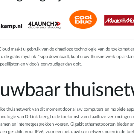
oud maakt u gebruik van de draadloze technologie van de toekomst e
s u de gratis mydlink™-app downloadt, kunt u uw thuisnetwerk op afst
eellijsten en video’s eenvoudiger dan ooit.
ouwbaar thuisne
ijke thuisnetwerk van dit moment door al uw computers en mobiele app
logie van D-Link brengt u de toekomst van draadloze verbindingen m
eamen en internetgesprekken voeren. Gigabit ethernetpoorten bieden sn
lijk en geschikt voor IPv6, voor een betrouwbaar netwerk nu en in de to