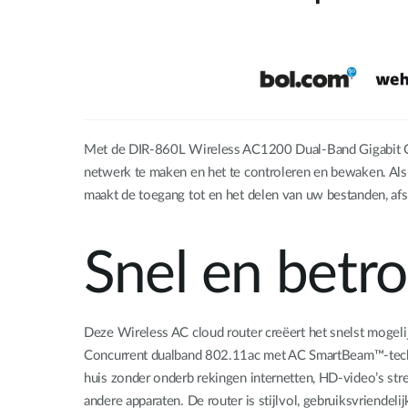
Met de DIR-860L Wireless AC1200 Dual-Band Gigabit Cl
netwerk te maken en het te controleren en bewaken. Al
maakt de toegang tot en het delen van uw bestanden, afsp
Snel en betr
Deze Wireless AC cloud router creëert het snelst mogel
Concurrent dualband 802.11ac met AC SmartBeam™-techno
huis zonder onderb rekingen internetten, HD-video’s str
andere apparaten. De router is stijlvol, gebruiksvriende