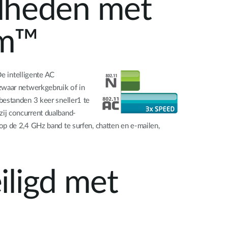
elheden met
am™
e intelligente AC
zwaar netwerkgebruik of in
bestanden 3 keer sneller1 te
ij concurrent dualband-
op de 2,4 GHz band te surfen, chatten en e-mailen,
eiligd met