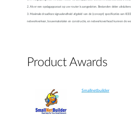
2. Als er een opslagapparaat op uw router is aangesloten. Bestanden delen uitsluiten
3. Maximale draadloze signaalsnelheid afgeleid van de (concept) specificaties van I
netwerkverkeer, bouwmaterialen en constructie, en netwerkoverhead kunnen de werk
Product Awards
Smallnetbuilder