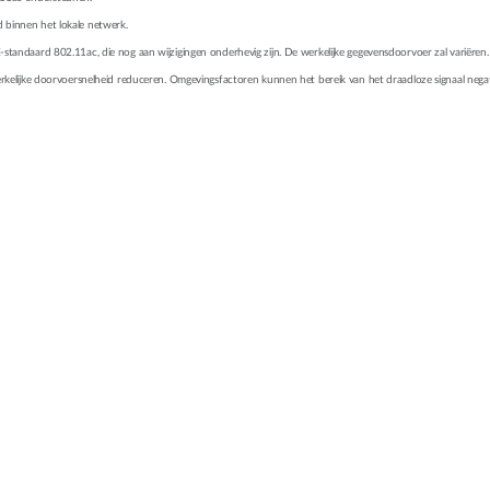
d binnen het lokale netwerk.
EEE-standaard 802.11ac, die nog aan wijzigingen onderhevig zijn. De werkelijke gegevensdoorvoer zal vari
elijke doorvoersnelheid reduceren. Omgevingsfactoren kunnen het bereik van het draadloze signaal negat