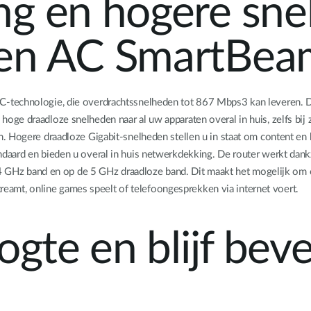
ng en hogere sn
 en AC SmartBe
-technologie, die overdrachtssnelheden tot 867 Mbps3 kan leveren. D
ge draadloze snelheden naar al uw apparaten overal in huis, zelfs bij 
. Hogere draadloze Gigabit-snelheden stellen u in staat om content en 
daard en bieden u overal in huis netwerkdekking. De router werkt dankz
2,4 GHz band en op de 5 GHz draadloze band. Dit maakt het mogelijk om 
streamt, online games speelt of telefoongesprekken via internet voert.
ogte en blijf bev