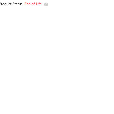
Product Status:
End of Life
Smart
Building
Smart Pole