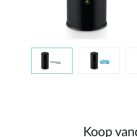
Unmanaged
Switches
PoE
Switches
Accessoires
Management
Waar te
Koop
Cloud
Mediaconverters
Network
Management
Active
Fibers
Network
Controllers
Direct
Attach
Cables
PoE
Adapters
Koop vand