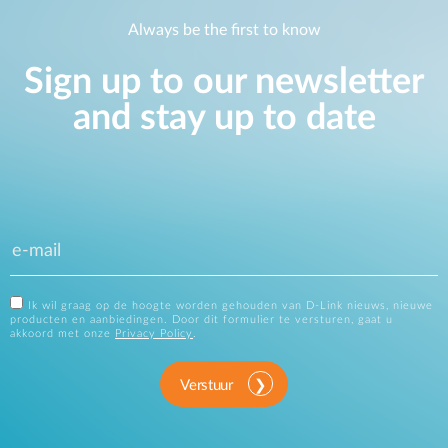
Always be the first to know
Sign up to our newsletter
and stay up to date
Ik wil graag op de hoogte worden gehouden van D-Link nieuws, nieuwe
producten en aanbiedingen. Door dit formulier te versturen, gaat u
akkoord met onze
Privacy Policy
.
Verstuur