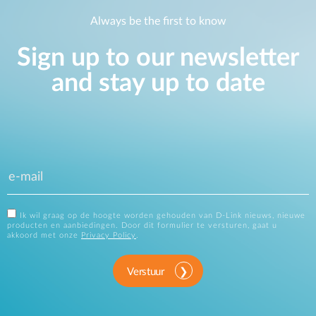
Always be the first to know
Sign up to our newsletter
and stay up to date
Ik wil graag op de hoogte worden gehouden van D-Link nieuws, nieuwe
producten en aanbiedingen. Door dit formulier te versturen, gaat u
akkoord met onze
Privacy Policy
.
Verstuur