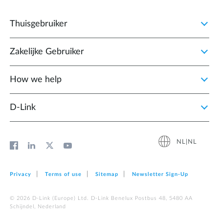
Thuisgebruiker
Zakelijke Gebruiker
How we help
D‑Link
NL|NL
Privacy
Terms of use
Sitemap
Newsletter Sign‑Up
© 2026 D‑Link (Europe) Ltd. D-Link Benelux Postbus 48, 5480 AA
Schijndel, Nederland