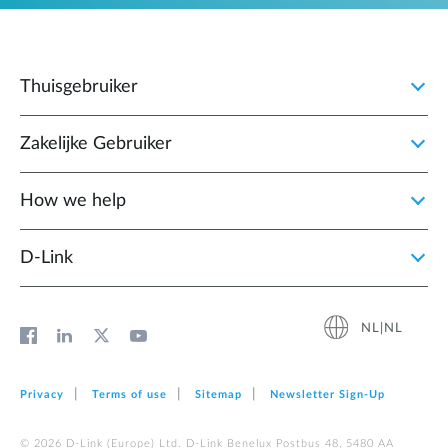
Thuisgebruiker
Zakelijke Gebruiker
How we help
D‑Link
NL|NL
Privacy
Terms of use
Sitemap
Newsletter Sign‑Up
© 2026 D‑Link (Europe) Ltd. D-Link Benelux Postbus 48, 5480 AA