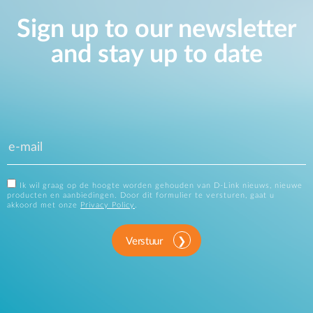
Sign up to our newsletter
and stay up to date
Ik wil graag op de hoogte worden gehouden van D-Link nieuws, nieuwe
producten en aanbiedingen. Door dit formulier te versturen, gaat u
akkoord met onze
Privacy Policy
.
Verstuur