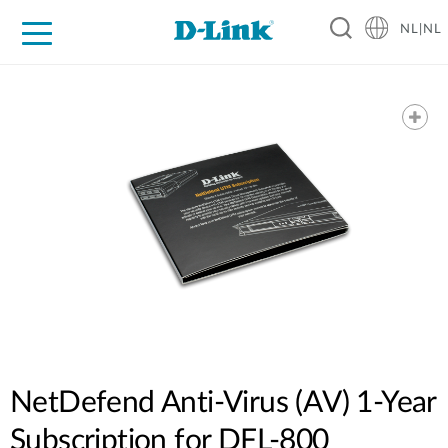
NL|NL
Voor Thuis
Business
Industrial
Support
Resources
Partners
NetDefend Anti-Virus (AV) 1-Year
Subscription for DFL-800