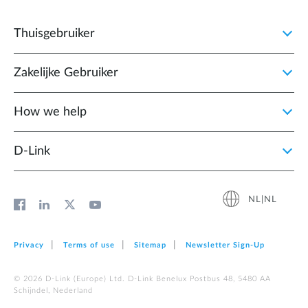
Thuisgebruiker
Zakelijke Gebruiker
How we help
D‑Link
NL|NL
Privacy
Terms of use
Sitemap
Newsletter Sign‑Up
© 2026 D‑Link (Europe) Ltd. D-Link Benelux Postbus 48, 5480 AA
Schijndel, Nederland