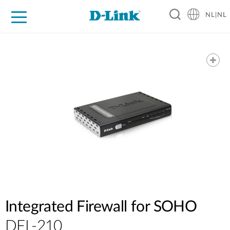
NL|NL
Voor Thuis
Business
Industrial
Support
Resources
Partners
Integrated Firewall for SOHO
DFL-210