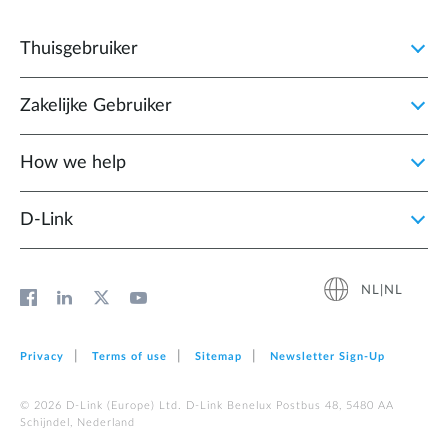
Thuisgebruiker
Zakelijke Gebruiker
How we help
D‑Link
NL|NL
Privacy
Terms of use
Sitemap
Newsletter Sign‑Up
© 2026 D‑Link (Europe) Ltd. D-Link Benelux Postbus 48, 5480 AA
Schijndel, Nederland