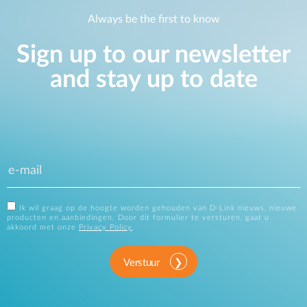
Always be the first to know
Sign up to our newsletter
and stay up to date
Ik wil graag op de hoogte worden gehouden van D-Link nieuws, nieuwe
producten en aanbiedingen. Door dit formulier te versturen, gaat u
akkoord met onze
Privacy Policy
.
Verstuur