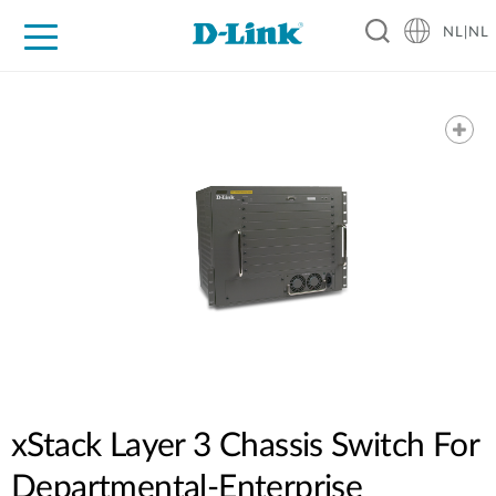
NL|NL
Voor Thuis
Business
Industrial
Support
Resources
Partners
xStack Layer 3 Chassis Switch For
Departmental-Enterprise