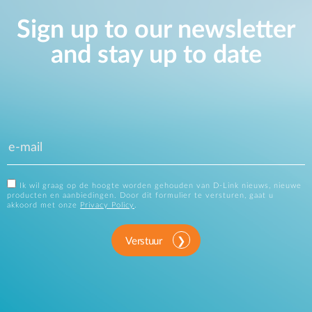
Sign up to our newsletter
and stay up to date
Ik wil graag op de hoogte worden gehouden van D-Link nieuws, nieuwe
producten en aanbiedingen. Door dit formulier te versturen, gaat u
akkoord met onze
Privacy Policy
.
Verstuur