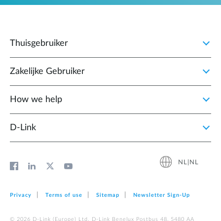
Thuisgebruiker
Zakelijke Gebruiker
How we help
D‑Link
NL|NL
Privacy
Terms of use
Sitemap
Newsletter Sign‑Up
© 2026 D‑Link (Europe) Ltd. D-Link Benelux Postbus 48, 5480 AA