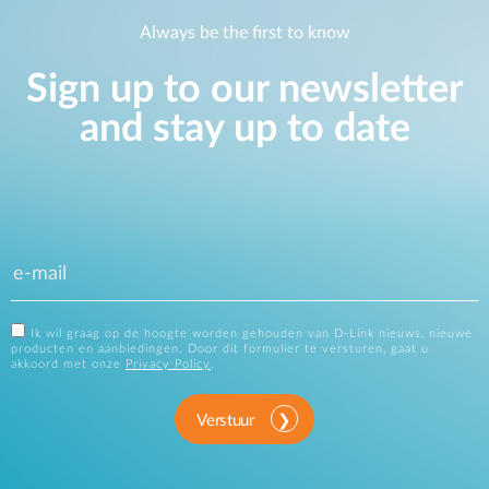
Always be the first to know
Sign up to our newsletter
and stay up to date
Ik wil graag op de hoogte worden gehouden van D-Link nieuws, nieuwe
producten en aanbiedingen. Door dit formulier te versturen, gaat u
akkoord met onze
Privacy Policy
.
Verstuur