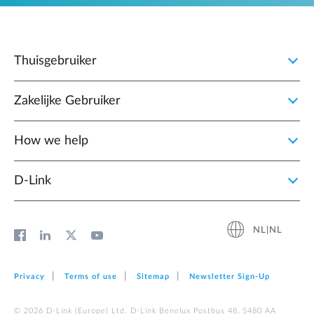
Thuisgebruiker
Zakelijke Gebruiker
How we help
D‑Link
NL|NL
Privacy
Terms of use
Sitemap
Newsletter Sign‑Up
© 2026 D‑Link (Europe) Ltd. D-Link Benelux Postbus 48, 5480 AA