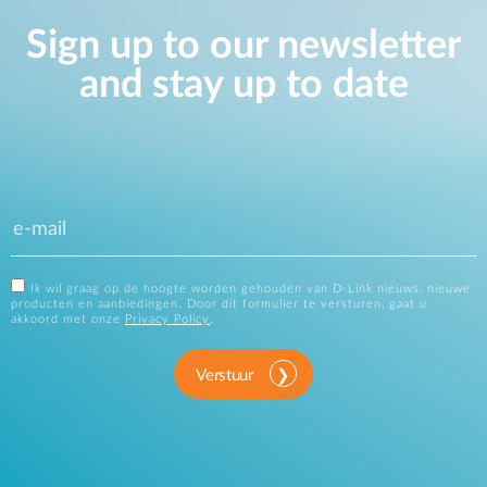
Sign up to our newsletter
and stay up to date
Ik wil graag op de hoogte worden gehouden van D-Link nieuws, nieuwe
producten en aanbiedingen. Door dit formulier te versturen, gaat u
akkoord met onze
Privacy Policy
.
Verstuur