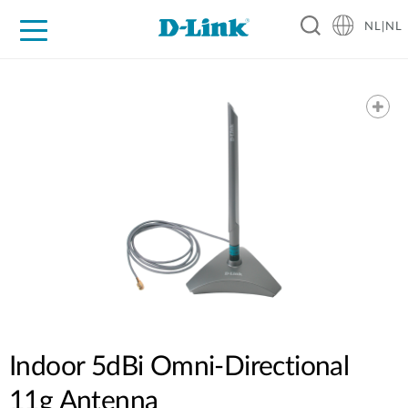
NL|NL
Voor Thuis
Business
Industrial
Support
Resources
Partners
Indoor 5dBi Omni-Directional
11g Antenna