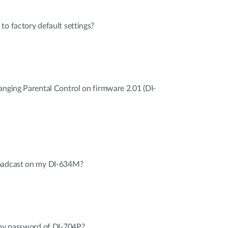
to factory default settings?
anging Parental Control on firmware 2.01 (DI-
roadcast on my DI-634M?
 my password of DI-704P?