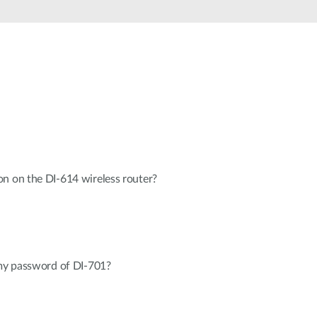
automatizálás
Okos
oszlopok
n on the DI-614 wireless router?
 my password of DI-701?