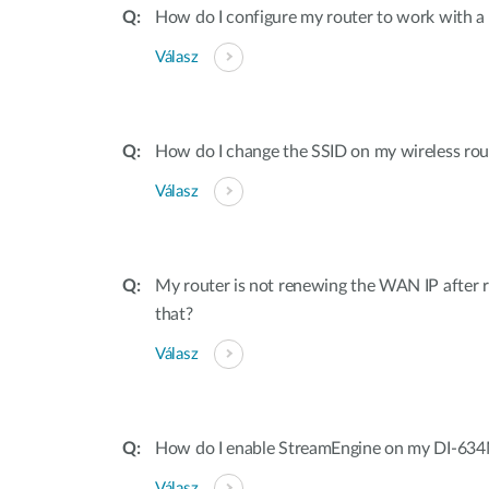
How do I configure my router to work with 
Válasz
How do I change the SSID on my wireless rou
Válasz
My router is not renewing the WAN IP after r
that?
Válasz
How do I enable StreamEngine on my DI-63
Válasz