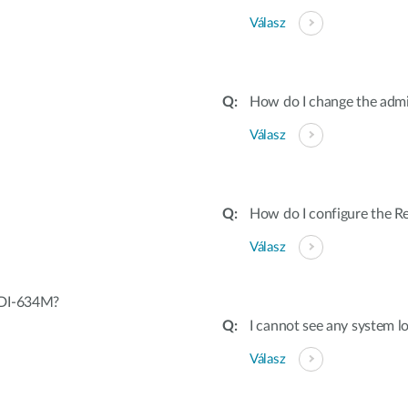
Válasz
How do I change the adm
Válasz
How do I configure the 
Válasz
 DI-634M?
I cannot see any system l
Válasz