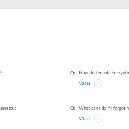
?
How do I enable Encryptio
Válasz
eresztül
What can I do if I forgot
Válasz