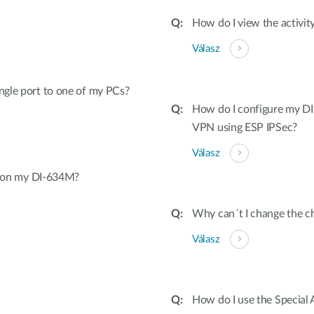
How do I view the activi
Válasz
ingle port to one of my PCs?
How do I configure my DI
VPN using ESP IPSec?
Válasz
 on my DI-634M?
Why can´t I change the ch
Válasz
How do I use the Special 