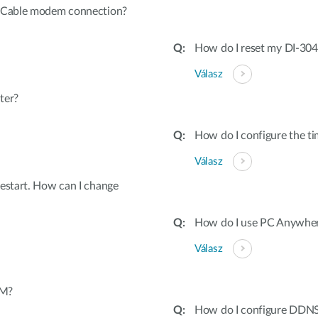
a Cable modem connection?
How do I reset my DI-304
Válasz
ter?
How do I configure the 
Válasz
estart. How can I change
How do I use PC Anywher
Válasz
4M?
How do I configure DDN