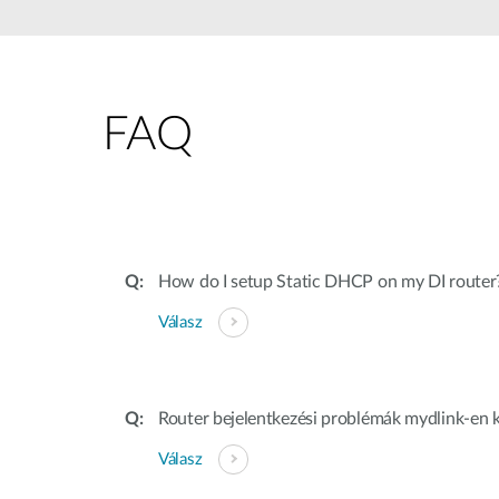
Nem
managelhető
Switchek
PoE Switch
FAQ
Kiegészítők
Management
Hol
kapható
Media
Cloud
konverter
hálózati
management
Akzív optika
Hálózati
How do I setup Static DHCP on my DI router
DAC kábel
vezérlő
Válasz
PoE Adapter
Router bejelentkezési problémák mydlink-en k
Válasz