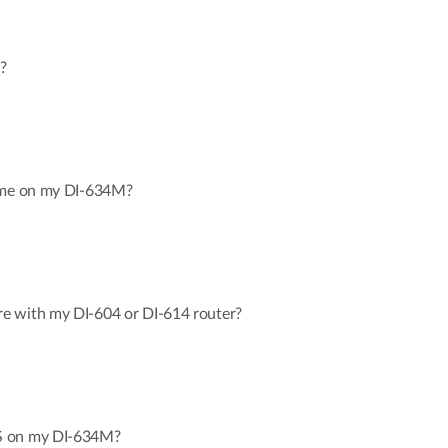
?
time on my DI-634M?
e with my DI-604 or DI-614 router?
S on my DI-634M?