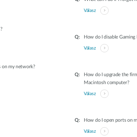
Válasz
?
How do I disable Gaming
Válasz
s on my network?
How do I upgrade the fir
Macintosh computer?
Válasz
How do I open ports on m
Válasz