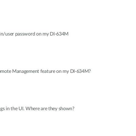
in/user password on my DI-634M
Remote Management feature on my DI-634M?
ogs in the UI. Where are they shown?