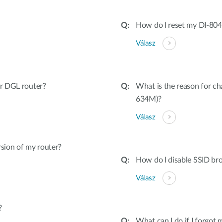
How do I reset my DI-804 
Válasz
or DGL router?
What is the reason for ch
634M)?
Válasz
rsion of my router?
How do I disable SSID b
Válasz
?
What can I do if I forgot