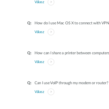
Válasz
How do I use Mac OS X to connect with VPN
Válasz
How can I share a printer between computer
Válasz
Can I use VoIP through my modem or router?
Válasz