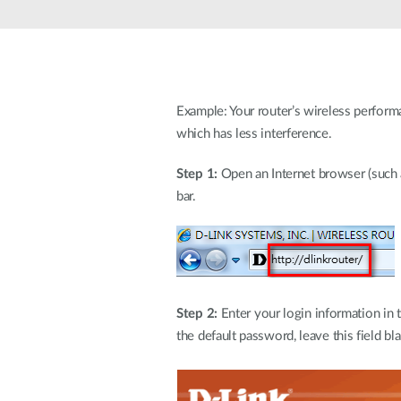
Nem
managelhető
Switchek
PoE Switch
Example: Your router’s wireless perform
Kiegészítők
Management
Hol
which has less interference.
kapható
Media
Cloud
Step 1:
Open an Internet browser (such as
konverter
hálózati
bar.
management
Akzív optika
Hálózati
DAC kábel
vezérlő
PoE Adapter
Step 2:
Enter your login information in 
the default password, leave this field bl