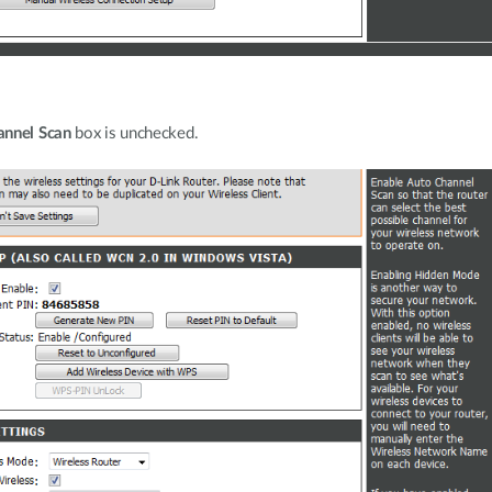
annel Scan
box is unchecked.