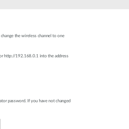
automatizálás
Okos
oszlopok
n change the wireless channel to one
 or http://192.168.0.1 into the address
rator password. If you have not changed