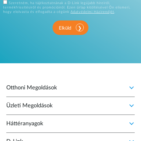
Szeretném, ha tájékoztatnának a D-Link legújabb híreiről,
termékfrissítésiről és promócióiról. Ezen űrlap kitöltésével Ön elismeri,
hogy elolvasta és elfogadta a cégünk
Adatvédelmi Házirendjét
.
Elküld
Otthoni Megoldások
Üzleti Megoldások
Háttéranyagok