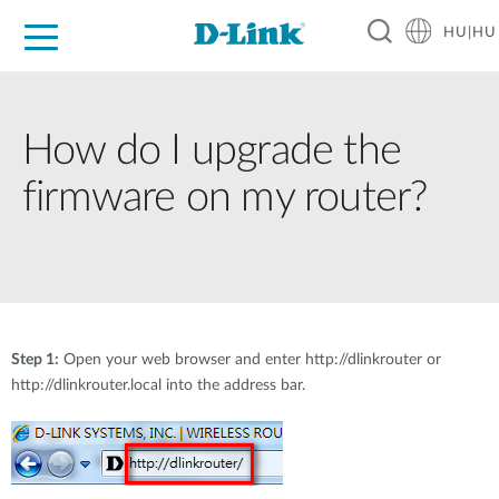
HU|HU
Otthoni Megoldások
Üzleti Megoldások
Ipar
Támogatás
Resources
Partnerek
How do I upgrade the
firmware on my router?
Step 1:
Open your web browser and enter http://dlinkrouter or
http://dlinkrouter.local into the address bar.