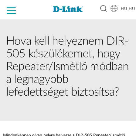
HU|HU
Otthoni Megoldások
Üzleti Megoldások
Ipar
Támogatás
Resources
Partnerek
Hova kell helyeznem DIR-
505 készülékemet, hogy
Repeater/Ismétlő módban
a legnagyobb
lefedettséget biztosítsa?
Mindenképpen olyan helyre helyezze a DIR-505 Repeater/Ismétlő