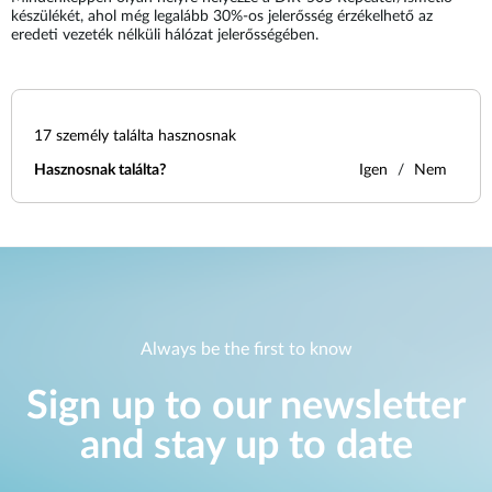
készülékét, ahol még legalább 30%-os jelerősség érzékelhető az
eredeti vezeték nélküli hálózat jelerősségében.
17
személy találta hasznosnak
Hasznosnak találta?
Igen
Nem
Always be the first to know
Sign up to our newsletter
and stay up to date