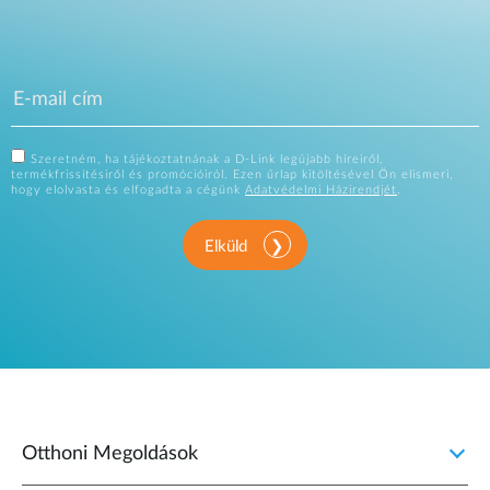
Szeretném, ha tájékoztatnának a D-Link legújabb híreiről,
termékfrissítésiről és promócióiról. Ezen űrlap kitöltésével Ön elismeri,
hogy elolvasta és elfogadta a cégünk
Adatvédelmi Házirendjét
.
Elküld
Otthoni Megoldások