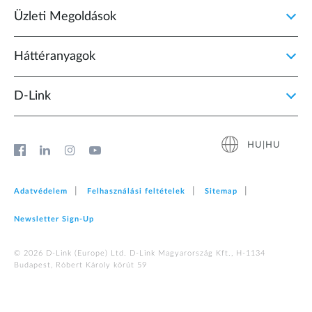
Üzleti Megoldások
Háttéranyagok
D‑Link
HU|HU
Adatvédelem
Felhasználási feltételek
Sitemap
Newsletter Sign‑Up
© 2026 D‑Link (Europe) Ltd. D-Link Magyarország Kft., H-1134
Budapest, Róbert Károly körút 59