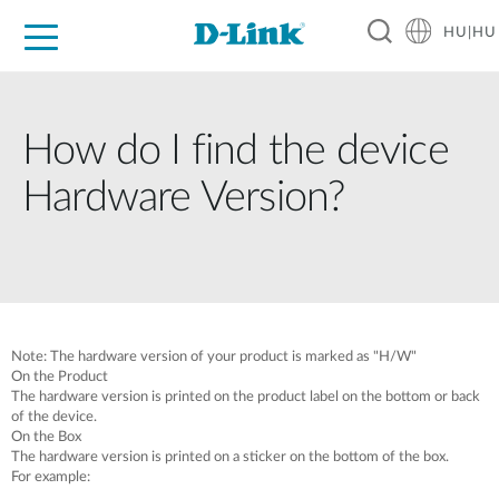
HU|HU
Otthoni Megoldások
Üzleti Megoldások
Ipar
Támogatás
Resources
Partnerek
How do I find the device
Hardware Version?
Note: The hardware version of your product is marked as "H/W"
On the Product
The hardware version is printed on the product label on the bottom or back
of the device.
On the Box
The hardware version is printed on a sticker on the bottom of the box.
For example: