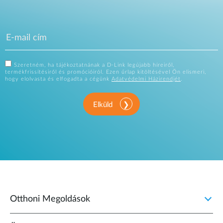
Szeretném, ha tájékoztatnának a D-Link legújabb híreiről,
termékfrissítésiről és promócióiról. Ezen űrlap kitöltésével Ön elismeri,
hogy elolvasta és elfogadta a cégünk
Adatvédelmi Házirendjét
.
Elküld
Otthoni Megoldások