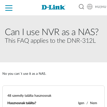
HU|HU
Otthoni Megoldások
Üzleti Megoldások
Ipar
Támogatás
Resources
Partnerek
Can I use NVR as a NAS?
This FAQ applies to the DNR-312L
No you can`t use it as a NAS.
48
személy találta hasznosnak
Hasznosnak találta?
Igen
Nem