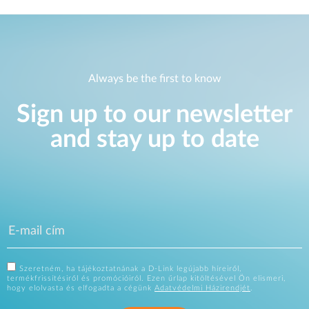
Always be the first to know
Sign up to our newsletter
and stay up to date
Szeretném, ha tájékoztatnának a D-Link legújabb híreiről,
termékfrissítésiről és promócióiról. Ezen űrlap kitöltésével Ön elismeri,
hogy elolvasta és elfogadta a cégünk
Adatvédelmi Házirendjét
.