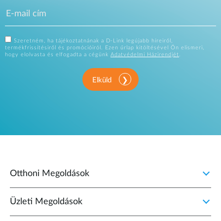
Szeretném, ha tájékoztatnának a D-Link legújabb híreiről,
termékfrissítésiről és promócióiról. Ezen űrlap kitöltésével Ön elismeri,
hogy elolvasta és elfogadta a cégünk
Adatvédelmi Házirendjét
.
Elküld
Otthoni Megoldások
Üzleti Megoldások