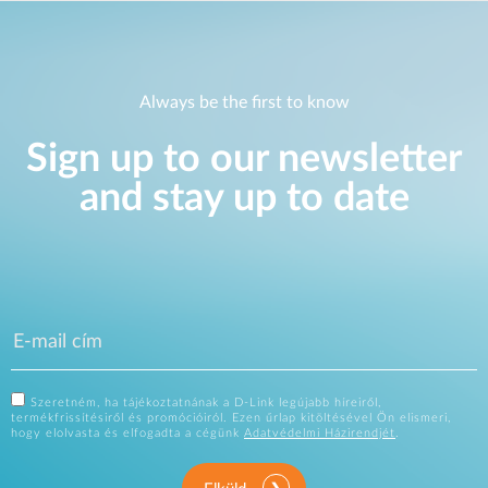
Always be the first to know
Sign up to our newsletter
and stay up to date
Szeretném, ha tájékoztatnának a D-Link legújabb híreiről,
termékfrissítésiről és promócióiról. Ezen űrlap kitöltésével Ön elismeri,
hogy elolvasta és elfogadta a cégünk
Adatvédelmi Házirendjét
.