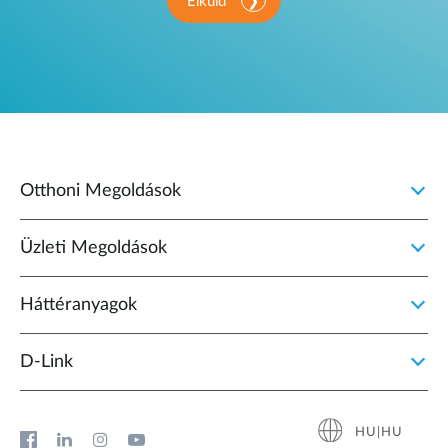
Elküld
Otthoni Megoldások
Üzleti Megoldások
Háttéranyagok
D‑Link
HU|HU