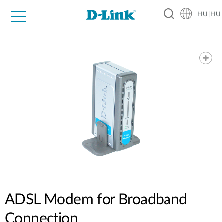
HU|HU
Otthoni Megoldások
Üzleti Megoldások
Ipar
Támogatás
Resources
Partnerek
ADSL Modem for Broadband
Connection