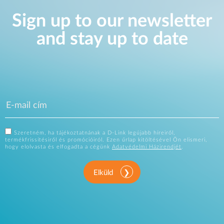
Sign up to our newsletter
and stay up to date
Szeretném, ha tájékoztatnának a D-Link legújabb híreiről,
termékfrissítésiről és promócióiról. Ezen űrlap kitöltésével Ön elismeri,
hogy elolvasta és elfogadta a cégünk
Adatvédelmi Házirendjét
.
Elküld