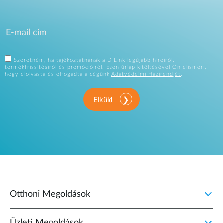
Szeretném, ha tájékoztatnának a D-Link legújabb híreiről,
termékfrissítésiről és promócióiról. Ezen űrlap kitöltésével Ön elismeri,
hogy elolvasta és elfogadta a cégünk
Adatvédelmi Házirendjét
.
Elküld
Otthoni Megoldások
Üzleti Megoldások